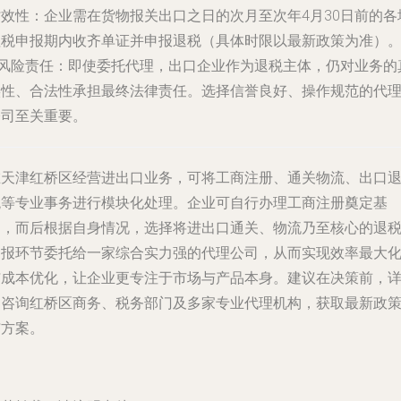
时效性
：企业需在货物报关出口之日的次月至次年4月30日前的各
值税申报期内收齐单证并申报退税（具体时限以最新政策为准）
风险责任
：即使委托代理，出口企业作为退税主体，仍对业务的
实性、合法性承担最终法律责任。选择信誉良好、操作规范的代
公司至关重要。
在天津红桥区经营进出口业务，可将工商注册、通关物流、出口
税等专业事务进行模块化处理。企业可自行办理工商注册奠定基
础，而后根据自身情况，选择将进出口通关、物流乃至核心的退
申报环节委托给一家综合实力强的代理公司，从而实现效率最大
与成本优化，让企业更专注于市场与产品本身。建议在决策前，
细咨询红桥区商务、税务部门及多家专业代理机构，获取最新政
与方案。