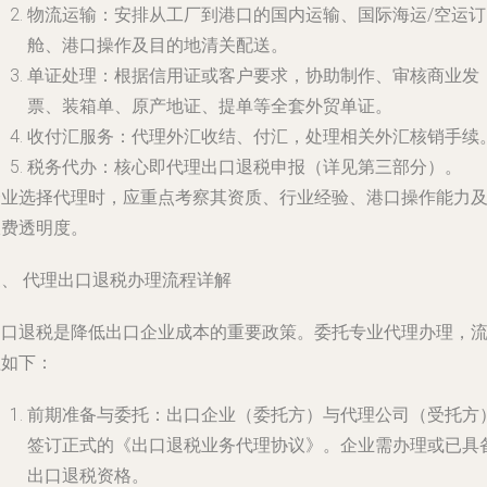
物流运输
：安排从工厂到港口的国内运输、国际海运/空运订
舱、港口操作及目的地清关配送。
单证处理
：根据信用证或客户要求，协助制作、审核商业发
票、装箱单、原产地证、提单等全套外贸单证。
收付汇服务
：代理外汇收结、付汇，处理相关外汇核销手续
税务代办
：
核心即代理出口退税申报
（详见第三部分）。
企业选择代理时，应重点考察其资质、行业经验、港口操作能力
收费透明度。
三、 代理出口退税办理流程详解
出口退税是降低出口企业成本的重要政策。委托专业代理办理，
程如下：
前期准备与委托
：出口企业（委托方）与代理公司（受托方
签订正式的《出口退税业务代理协议》。企业需办理或已具
出口退税资格。