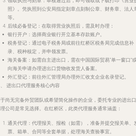
领取执照与刻章
：审核通过后，即可领取或下载打印《营业
照》。凭执照到公安局指定刻章点刻制公章、财务章、法人
等。
后续必备登记
：在取得营业执照后，需及时办理：
银行开户
：选择商业银行开立基本存款账户。
税务登记
：通过电子税务局或前往红桥区税务局完成信息补
录、税种核定，并申领发票。
海关备案
：如需自主进出口，需在中国国际贸易“单一窗口”
向海关申请办理进出口货物收发货人备案。
外汇登记
：前往外汇管理局办理外汇收支企业名录登记。
二、 进出口代理服务核心内容
对于尚无完备外贸团队或希望简化操作的企业，委托专业的进出
代理公司是常见选择。在红桥区，此类代理服务通常涵盖：
通关代理
：代理报关、报检（如需），准备并提交报关单、
票、箱单、合同等全套单据，处理海关查验事宜。