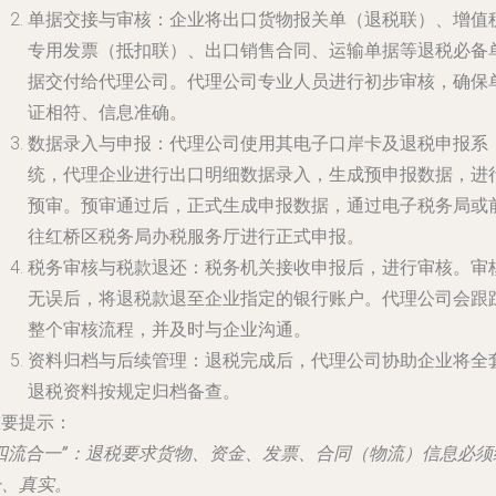
单据交接与审核
：企业将出口货物报关单（退税联）、增值
专用发票（抵扣联）、出口销售合同、运输单据等退税必备
据交付给代理公司。代理公司专业人员进行初步审核，确保
证相符、信息准确。
数据录入与申报
：代理公司使用其电子口岸卡及退税申报系
统，代理企业进行出口明细数据录入，生成预申报数据，进
预审。预审通过后，正式生成申报数据，通过电子税务局或
往红桥区税务局办税服务厅进行正式申报。
税务审核与税款退还
：税务机关接收申报后，进行审核。审
无误后，将退税款退至企业指定的银行账户。代理公司会跟
整个审核流程，并及时与企业沟通。
资料归档与后续管理
：退税完成后，代理公司协助企业将全
退税资料按规定归档备查。
重要提示
：
四流合一”
：退税要求货物、资金、发票、合同（物流）信息必须
一、真实。