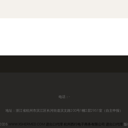
电话：-
地址：浙江省杭州市滨江区长河街道滨文路200号1幢2层2951室（自主申报）
 2026
WWW.XSHERMED.COM
进出口代理
杭州西行电子商务有限公司
进出口代理
版