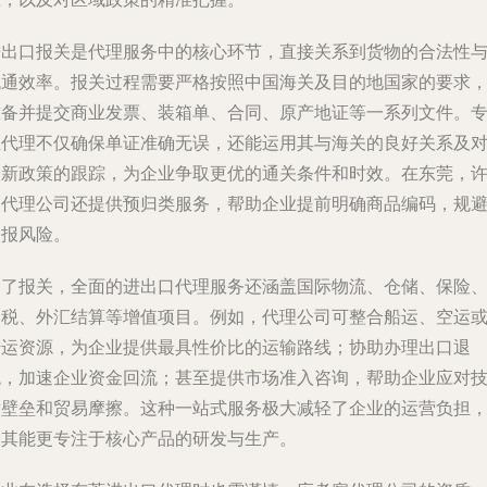
进出口报关是代理服务中的核心环节，直接关系到货物的合法性
流通效率。报关过程需要严格按照中国海关及目的地国家的要求
准备并提交商业发票、装箱单、合同、原产地证等一系列文件。
业代理不仅确保单证准确无误，还能运用其与海关的良好关系及
最新政策的跟踪，为企业争取更优的通关条件和时效。在东莞，
多代理公司还提供预归类服务，帮助企业提前明确商品编码，规
申报风险。
除了报关，全面的进出口代理服务还涵盖国际物流、仓储、保险
退税、外汇结算等增值项目。例如，代理公司可整合船运、空运
陆运资源，为企业提供最具性价比的运输路线；协助办理出口退
税，加速企业资金回流；甚至提供市场准入咨询，帮助企业应对
术壁垒和贸易摩擦。这种一站式服务极大减轻了企业的运营负担
使其能更专注于核心产品的研发与生产。