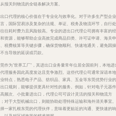
供从报关到物流的全链条解决方案。
进出口代理的核心价值在于专业化与效率化。对于许多生产型企
而言，国际贸易涉及复杂的法规、单证、税务及物流环节，自行
理往往耗时费力且风险较高。专业的进出口代理公司拥有丰富的
验和资源，能够帮助企业高效完成商品归类、许可证申请、海关
报、税费核算等关键步骤，确保货物顺利、快速地通关，避免因
作不当导致的延误或罚款。
东莞作为“世界工厂”，其进出口业务量常年位居全国前列，本地进
口代理服务因此高度发达且竞争激烈。这些代理公司通常深谙本
产业特点，熟悉电子产品、纺织品、家具、五金等东莞优势行业
进出口规则，能够提供更具针对性的服务。例如，针对电子元器
的高频次、小批量进出口，代理公司可设计灵活的报关和物流方
案；对于大型机械出口，则能协助处理特殊运输和海外清关事宜
选择一家扎根东莞的代理伙伴，意味着更贴近的沟通、更快速的
应，以及对区域政策的精准把握。