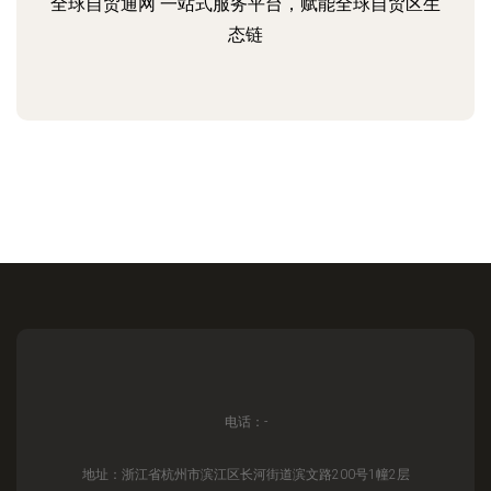
全球自贸通网 一站式服务平台，赋能全球自贸区生
态链
电话：-
地址：浙江省杭州市滨江区长河街道滨文路200号1幢2层