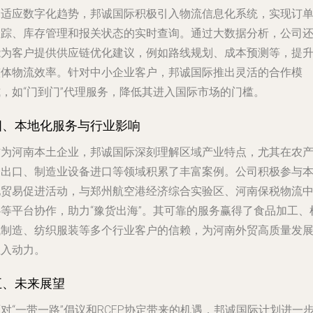
为适应数字化趋势，邦诚国际积极引入物流信息化系统，实现订
跟踪、库存管理和报关状态的实时查询。通过大数据分析，公司
能为客户提供供应链优化建议，例如路线规划、成本预测等，提
整体物流效率。针对中小企业客户，邦诚国际推出灵活的合作模
式，如“门到门”代理服务，降低其进入国际市场的门槛。
四、本地化服务与行业影响
作为河南本土企业，邦诚国际深刻理解区域产业特点，尤其在农
品出口、制造业设备进口等领域积累了丰富案例。公司积极参与
地贸易促进活动，与郑州航空港经济综合实验区、河南保税物流
心等平台协作，助力“豫货出海”。其可靠的服务赢得了食品加工、
械制造、纺织服装等多个行业客户的信赖，为河南外贸高质量发
注入动力。
五、未来展望
对“一带一路”倡议和RCEP协定带来的机遇，邦诚国际计划进一